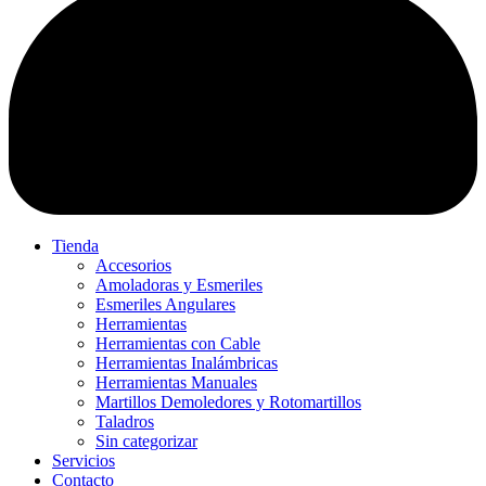
Tienda
Accesorios
Amoladoras y Esmeriles
Esmeriles Angulares
Herramientas
Herramientas con Cable
Herramientas Inalámbricas
Herramientas Manuales
Martillos Demoledores y Rotomartillos
Taladros
Sin categorizar
Servicios
Contacto