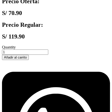
Precio Oferta:
S/
70.90
Precio Regular:
S/
119.90
Quantity
Broca
Metal
Añadir al carrito
HSS-
Co
10.0
x
87
x
133
Bosch
cantidad