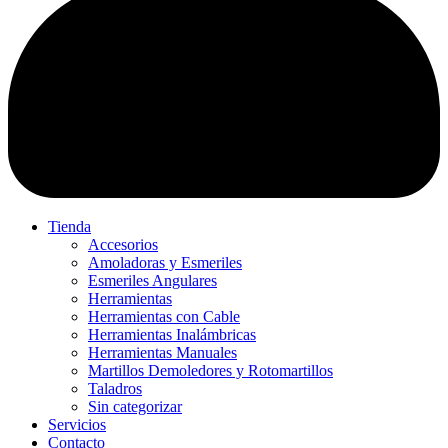
Tienda
Accesorios
Amoladoras y Esmeriles
Esmeriles Angulares
Herramientas
Herramientas con Cable
Herramientas Inalámbricas
Herramientas Manuales
Martillos Demoledores y Rotomartillos
Taladros
Sin categorizar
Servicios
Contacto