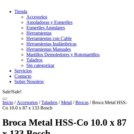
Tienda
Accesorios
Amoladoras y Esmeriles
Esmeriles Angulares
Herramientas
Herramientas con Cable
Herramientas Inalámbricas
Herramientas Manuales
Martillos Demoledores y Rotomartillos
Taladros
Sin categorizar
Servicios
Contacto
Sobre Nosotros
Sale!
Sale!
Inicio
/
Accesorios
/
Taladros
/
Metal
/
Brocas
/ Broca Metal HSS-
Co 10.0 x 87 x 133 Bosch
Broca Metal HSS-Co 10.0 x 87
x 133 Bosch