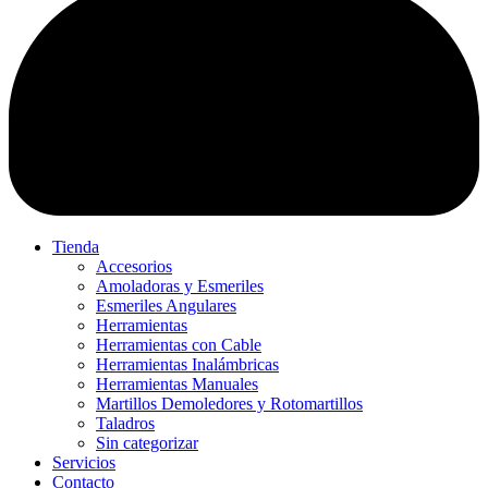
Tienda
Accesorios
Amoladoras y Esmeriles
Esmeriles Angulares
Herramientas
Herramientas con Cable
Herramientas Inalámbricas
Herramientas Manuales
Martillos Demoledores y Rotomartillos
Taladros
Sin categorizar
Servicios
Contacto